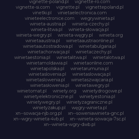
vignette-poland.pl
vignette-ro.com
vignette-si.com
vignette.pl
vignettepoland.pl
vinetki.pl
vinietaelectronica.com
vinieteelectronice.com
wegrywinieta.pl
winieta-austria.pl
winieta-czechy.pl
winieta-litwa.pl
winieta-słowacja.pl
winieta-wegry.pl
winieta-węgry.pl
winieta.org
winietaaustria.pl
winietaaustriaonline.pl
winietaautostradowa.pl
winietabulgaria.pl
winietachorwacja.pl
winietaczechy.pl
winietaestonia.pl
winietalitwa.pl
winietalotwa.pl
winietamoldawia.pl
winietaonline.com
winietapolska.pl
winietarumunia.pl
winietaslovenia.pl
winietaslowacja.pl
winietaslowenia.pl
winietaszwajcaria.pl
winietasłowenia.pl
winietawegry.pl
winietomat.pl
winiety.org
winietydrogowe.pl
winietyelektroniczne.pl
winietyestonia.pl
winietywegry.pl
winietyzagraniczne.pl
winietyzakup.pl
węgry-winieta.pl
xn--sowacja-njb.org.pl
xn--soweniawinieta-gnc.pl
xn--wgry-winieta-4vb.pl
xn--winieta-sowacja-7sc.pl
xn--winieta-wgry-dwb.pl