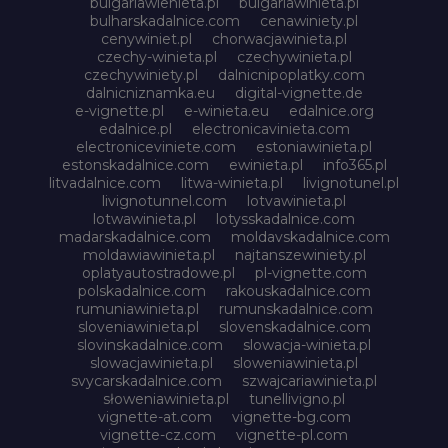
bulgariawienieta.pl
bulgariawinieta.pl
bulharskadalnice.com
cenawiniety.pl
cenywiniet.pl
chorwacjawinieta.pl
czechy-winieta.pl
czechywinieta.pl
czechywiniety.pl
dalnicnipoplatky.com
dalnicniznamka.eu
digital-vignette.de
e-vignette.pl
e-winieta.eu
edalnice.org
edalnice.pl
electronicavinieta.com
electroniceviniete.com
estoniawinieta.pl
estonskadalnice.com
ewinieta.pl
info365.pl
litvadalnice.com
litwa-winieta.pl
livignotunel.pl
livignotunnel.com
lotvawinieta.pl
lotwawinieta.pl
lotysskadalnice.com
madarskadalnice.com
moldavskadalnice.com
moldawiawinieta.pl
najtanszewiniety.pl
oplatyautostradowe.pl
pl-vignette.com
polskadalnice.com
rakouskadalnice.com
rumuniawinieta.pl
rumunskadalnice.com
sloveniawinieta.pl
slovenskadalnice.com
slovinskadalnice.com
slowacja-winieta.pl
slowacjawinieta.pl
sloweniawinieta.pl
svycarskadalnice.com
szwajcariawinieta.pl
słoweniawinieta.pl
tunellivigno.pl
vignette-at.com
vignette-bg.com
vignette-cz.com
vignette-pl.com