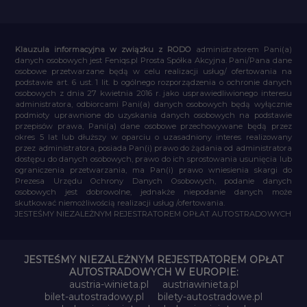
Klauzula informacyjna w związku z RODO
administratorem Pani(a)
danych osobowych jest Feniqs.pl Prosta Spółka Akcyjna. Pani/Pana dane
osobowe przetwarzane będą w celu realizacji usług/ ofertowania na
podstawie art. 6 ust. 1 lit. b ogólnego rozporządzenia o ochronie danych
osobowych z dnia 27 kwietnia 2016 r. jako usprawiedliwionego interesu
administratora, odbiorcami Pani(a) danych osobowych będą wyłącznie
podmioty uprawnione do uzyskania danych osobowych na podstawie
przepisów prawa, Pani(a) dane osobowe przechowywane będą przez
okres 5 lat lub dłuższy w oparciu o uzasadniony interes realizowany
przez administratora, posiada Pan(i) prawo do żądania od administratora
dostępu do danych osobowych, prawo do ich sprostowania usunięcia lub
ograniczenia przetwarzania, ma Pan(i) prawo wniesienia skargi do
Prezesa Urzędu Ochrony Danych Osobowych, podanie danych
osobowych jest dobrowolne, jednakże niepodanie danych może
skutkować niemożliwością realizacji usług /ofertowania.
JESTEŚMY NIEZALEŻNYM REJESTRATOREM OPŁAT AUTOSTRADOWYCH
JESTEŚMY NIEZALEŻNYM REJESTRATOREM OPŁAT
AUTOSTRADOWYCH W EUROPIE:
austria-winieta.pl
austriawinieta.pl
bilet-autostradowy.pl
bilety-autostradowe.pl