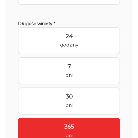
Długość winiety *
24
godziny
7
dni
30
dni
365
dni