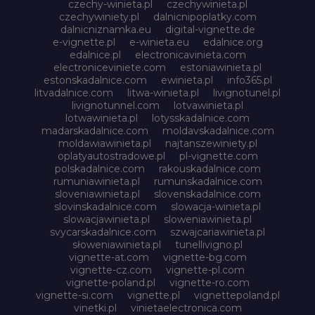
czechy-winieta.pl
czechywinieta.pl
czechywiniety.pl
dalnicnipoplatky.com
dalnicniznamka.eu
digital-vignette.de
e-vignette.pl
e-winieta.eu
edalnice.org
edalnice.pl
electronicavinieta.com
electroniceviniete.com
estoniawinieta.pl
estonskadalnice.com
ewinieta.pl
info365.pl
litvadalnice.com
litwa-winieta.pl
livignotunel.pl
livignotunnel.com
lotvawinieta.pl
lotwawinieta.pl
lotysskadalnice.com
madarskadalnice.com
moldavskadalnice.com
moldawiawinieta.pl
najtanszewiniety.pl
oplatyautostradowe.pl
pl-vignette.com
polskadalnice.com
rakouskadalnice.com
rumuniawinieta.pl
rumunskadalnice.com
sloveniawinieta.pl
slovenskadalnice.com
slovinskadalnice.com
slowacja-winieta.pl
slowacjawinieta.pl
sloweniawinieta.pl
svycarskadalnice.com
szwajcariawinieta.pl
słoweniawinieta.pl
tunellivigno.pl
vignette-at.com
vignette-bg.com
vignette-cz.com
vignette-pl.com
vignette-poland.pl
vignette-ro.com
vignette-si.com
vignette.pl
vignettepoland.pl
vinetki.pl
vinietaelectronica.com