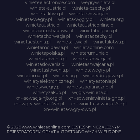
vinieteelectronice.com
wegrywinieta.pl
winieta-austria.pl
winieta-czechy.pl
winieta-litwa.pl
winieta-słowacja.pl
winieta-wegry.pl
winieta-węgry.pl
winieta.org
winietaaustria.pl
winietaaustriaonline.pl
winietaautostradowa.pl
winietabulgaria.pl
winietachorwacja.pl
winietaczechy.pl
winietaestonia.pl
winietalitwa.pl
winietalotwa.pl
winietamoldawia.pl
winietaonline.com
winietapolska.pl
winietarumunia.pl
winietaslovenia.pl
winietaslowacja.pl
winietaslowenia.pl
winietaszwajcaria.pl
winietasłowenia.pl
winietawegry.pl
winietomat.pl
winiety.org
winietydrogowe.pl
winietyelektroniczne.pl
winietyestonia.pl
winietywegry.pl
winietyzagraniczne.pl
winietyzakup.pl
węgry-winieta.pl
xn--sowacja-njb.org.pl
xn--soweniawinieta-gnc.pl
xn--wgry-winieta-4vb.pl
xn--winieta-sowacja-7sc.pl
xn--winieta-wgry-dwb.pl
© 2026 www.winietaonline.com JESTEŚMY NIEZALEŻNYM
REJESTRATOREM OPŁAT AUTOSTRADOWYCH W EUROPIE