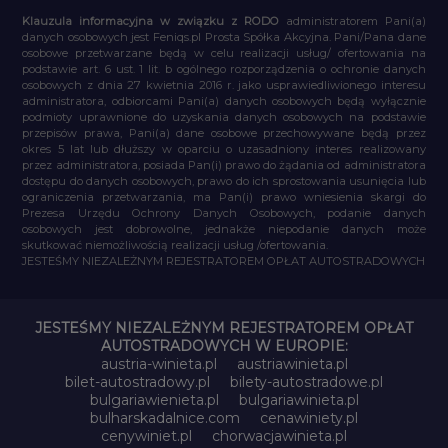
Klauzula informacyjna w związku z RODO
administratorem Pani(a)
danych osobowych jest Feniqs.pl Prosta Spółka Akcyjna. Pani/Pana dane
osobowe przetwarzane będą w celu realizacji usług/ ofertowania na
podstawie art. 6 ust. 1 lit. b ogólnego rozporządzenia o ochronie danych
osobowych z dnia 27 kwietnia 2016 r. jako usprawiedliwionego interesu
administratora, odbiorcami Pani(a) danych osobowych będą wyłącznie
podmioty uprawnione do uzyskania danych osobowych na podstawie
przepisów prawa, Pani(a) dane osobowe przechowywane będą przez
okres 5 lat lub dłuższy w oparciu o uzasadniony interes realizowany
przez administratora, posiada Pan(i) prawo do żądania od administratora
dostępu do danych osobowych, prawo do ich sprostowania usunięcia lub
ograniczenia przetwarzania, ma Pan(i) prawo wniesienia skargi do
Prezesa Urzędu Ochrony Danych Osobowych, podanie danych
osobowych jest dobrowolne, jednakże niepodanie danych może
skutkować niemożliwością realizacji usług /ofertowania.
JESTEŚMY NIEZALEŻNYM REJESTRATOREM OPŁAT AUTOSTRADOWYCH
JESTEŚMY NIEZALEŻNYM REJESTRATOREM OPŁAT
AUTOSTRADOWYCH W EUROPIE:
austria-winieta.pl
austriawinieta.pl
bilet-autostradowy.pl
bilety-autostradowe.pl
bulgariawienieta.pl
bulgariawinieta.pl
bulharskadalnice.com
cenawiniety.pl
cenywiniet.pl
chorwacjawinieta.pl