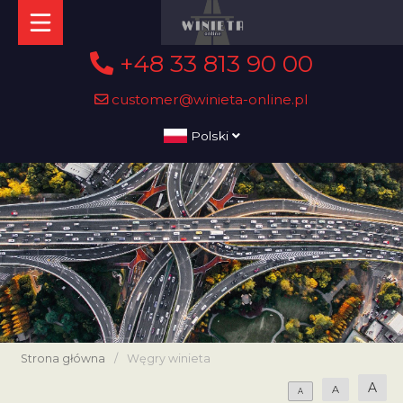
+48 33 813 90 00
customer@winieta-online.pl
Polski
Strona główna
/
Węgry winieta
A
A
A