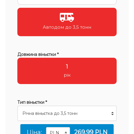
Автодом до 3,5 тонн
Довжина віньєтки *
1
рік
Тип віньєтки *
Ціна:
269.99 PLN