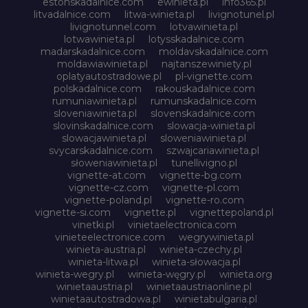
estonskadalnice.com
ewinieta.pl
info365.pl
litvadalnice.com
litwa-winieta.pl
livignotunel.pl
livignotunnel.com
lotvawinieta.pl
lotwawinieta.pl
lotysskadalnice.com
madarskadalnice.com
moldavskadalnice.com
moldawiawinieta.pl
najtanszewiniety.pl
oplatyautostradowe.pl
pl-vignette.com
polskadalnice.com
rakouskadalnice.com
rumuniawinieta.pl
rumunskadalnice.com
sloveniawinieta.pl
slovenskadalnice.com
slovinskadalnice.com
slowacja-winieta.pl
slowacjawinieta.pl
sloweniawinieta.pl
svycarskadalnice.com
szwajcariawinieta.pl
słoweniawinieta.pl
tunellivigno.pl
vignette-at.com
vignette-bg.com
vignette-cz.com
vignette-pl.com
vignette-poland.pl
vignette-ro.com
vignette-si.com
vignette.pl
vignettepoland.pl
vinetki.pl
vinietaelectronica.com
vinieteelectronice.com
wegrywinieta.pl
winieta-austria.pl
winieta-czechy.pl
winieta-litwa.pl
winieta-słowacja.pl
winieta-wegry.pl
winieta-węgry.pl
winieta.org
winietaaustria.pl
winietaaustriaonline.pl
winietaautostradowa.pl
winietabulgaria.pl