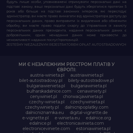
будуть лише особи, уповноважені отримувати персональні дані на
підставі закону, ваші персональні дані будуть зберігатися протягом 5
років або більше на підставі законних інтересів, які переслідує
адміністратор, ви маєте право вимагати від адміністратора доступу до
персональних даних, право виправити їх видалення або обмежити
обробку, ви маєте право подати скаргу до Управління із захисту
персональних даних президента, надання персональних даних є
добровільним, однак ненадання даних може призвести до
неможливості надання послуг/пропозицій.
JESTEŚMY NIEZALEŻNYM REJESTRATOREM OPŁAT AUTOSTRADOWYCH
МИ Є НЕЗАЛЕЖНИМ РЕЄСТРОМ ПЛАТІВ У
ЄВРОПІ:
austria-winieta.pl
austriawinieta.pl
bilet-autostradowy.pl
bilety-autostradowe.pl
bulgariawienieta.pl
bulgariawinieta.pl
bulharskadalnice.com
cenawiniety.pl
cenywiniet.pl
chorwacjawinieta.pl
czechy-winieta.pl
czechywinieta.pl
czechywiniety.pl
dalnicnipoplatky.com
dalnicniznamka.eu
digital-vignette.de
e-vignette.pl
e-winieta.eu
edalnice.org
edalnice.pl
electronicavinieta.com
electroniceviniete.com
estoniawinieta.pl