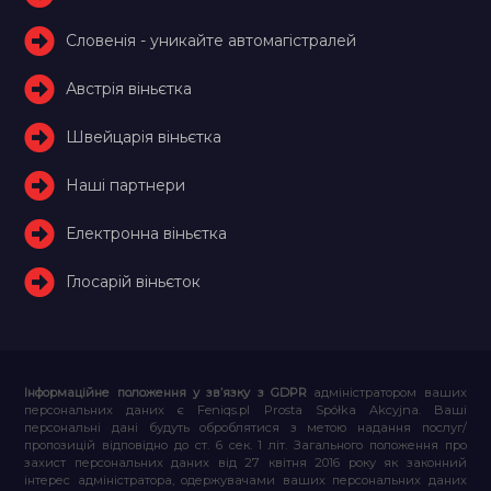
Словенія - уникайте автомагістралей
Австрія віньєтка
Швейцарія віньєтка
Наші партнери
Електронна віньєтка
Глосарій віньєток
Інформаційне положення у зв’язку з GDPR
адміністратором ваших
персональних даних є Feniqs.pl Prosta Spółka Akcyjna. Ваші
персональні дані будуть оброблятися з метою надання послуг/
пропозицій відповідно до ст. 6 сек. 1 літ. Загального положення про
захист персональних даних від 27 квітня 2016 року як законний
інтерес адміністратора, одержувачами ваших персональних даних