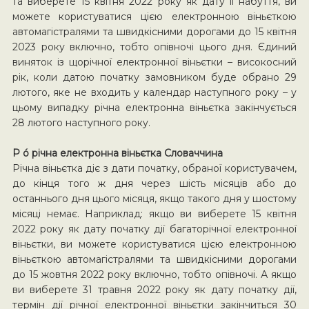
та виберете 15 квітня 2022 року як дату її набуття, ви
можете користуватися цією електронною віньєткою
автомагістралями та швидкісними дорогами до 15 квітня
2023 року включно, тобто опівночі цього дня. Єдиний
виняток із щорічної електронної віньєтки – високосний
рік, коли датою початку замовником буде обрано 29
лютого, яке не входить у календар наступного року – у
цьому випадку річна електронна віньєтка закінчується
28 лютого наступного року.
P ó річна електронна віньєтка Словаччина
Річна віньєтка діє з дати початку, обраної користувачем,
до кінця того ж дня через шість місяців або до
останнього дня цього місяця, якщо такого дня у шостому
місяці немає. Наприклад: якщо ви виберете 15 квітня
2022 року як дату початку дії багаторічної електронної
віньєтки, ви можете користуватися цією електронною
віньєткою автомагістралями та швидкісними дорогами
до 15 жовтня 2022 року включно, тобто опівночі. А якщо
ви виберете 31 травня 2022 року як дату початку дії,
термін дії річної електронної віньєтки закінчиться 30