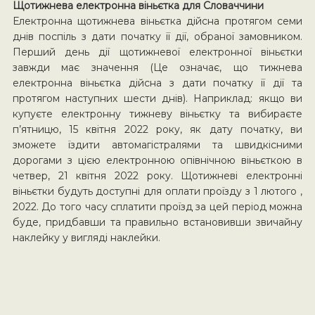
Щотижнева електронна віньєтка для Словаччини
Електронна щотижнева віньєтка дійсна протягом семи
днів поспіль з дати початку її дії, обраної замовником.
Перший день дії щотижневої електронної віньєтки
завжди має значення (Це означає, що тижнева
електронна віньєтка дійсна з дати початку її дії та
протягом наступних шести днів). Наприклад: якщо ви
купуєте електронну тижневу віньєтку та вибираєте
п’ятницю, 15 квітня 2022 року, як дату початку, ви
зможете їздити автомагістралями та швидкісними
дорогами з цією електронною опівнічною віньєткою в
четвер, 21 квітня 2022 року. Щотижневі електронні
віньєтки будуть доступні для оплати проїзду з 1 лютого ,
2022. До того часу сплатити проїзд за цей період можна
буде, придбавши та правильно встановивши звичайну
наклейку у вигляді наклейки.