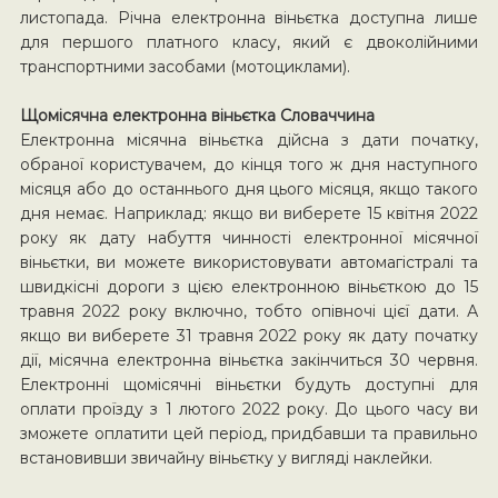
листопада. Річна електронна віньєтка доступна лише
для першого платного класу, який є двоколійними
транспортними засобами (мотоциклами).
Щомісячна електронна віньєтка Словаччина
Електронна місячна віньєтка дійсна з дати початку,
обраної користувачем, до кінця того ж дня наступного
місяця або до останнього дня цього місяця, якщо такого
дня немає. Наприклад: якщо ви виберете 15 квітня 2022
року як дату набуття чинності електронної місячної
віньєтки, ви можете використовувати автомагістралі та
швидкісні дороги з цією електронною віньєткою до 15
травня 2022 року включно, тобто опівночі цієї дати. А
якщо ви виберете 31 травня 2022 року як дату початку
дії, місячна електронна віньєтка закінчиться 30 червня.
Електронні щомісячні віньєтки будуть доступні для
оплати проїзду з 1 лютого 2022 року. До цього часу ви
зможете оплатити цей період, придбавши та правильно
встановивши звичайну віньєтку у вигляді наклейки.