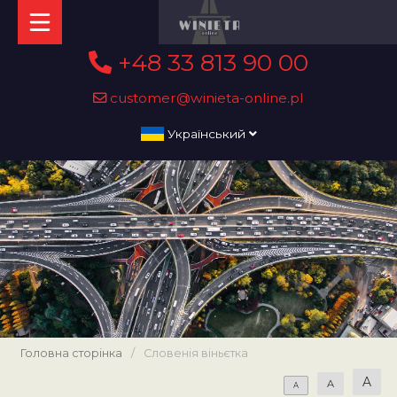
+48 33 813 90 00
customer@winieta-online.pl
Український
Головна сторінка
/
Словенія віньєтка
A
A
A