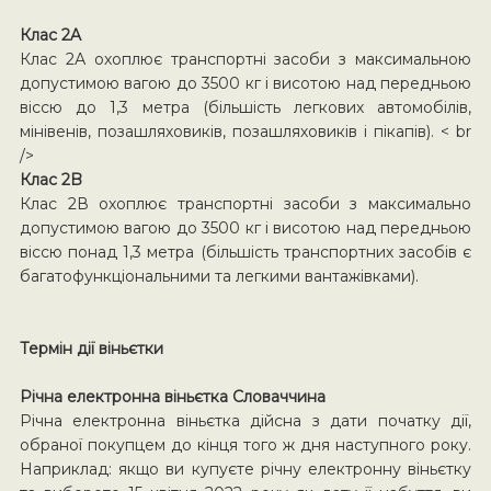
Клас 2A
Клас 2А охоплює транспортні засоби з максимальною
допустимою вагою до 3500 кг і висотою над передньою
віссю до 1,3 метра (більшість легкових автомобілів,
мінівенів, позашляховиків, позашляховиків і пікапів). < br
/>
Клас 2B
Клас 2В охоплює транспортні засоби з максимально
допустимою вагою до 3500 кг і висотою над передньою
віссю понад 1,3 метра (більшість транспортних засобів є
багатофункціональними та легкими вантажівками).
Термін дії віньєтки
Річна електронна віньєтка Словаччина
Річна електронна віньєтка дійсна з дати початку дії,
обраної покупцем до кінця того ж дня наступного року.
Наприклад: якщо ви купуєте річну електронну віньєтку