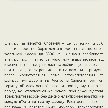
Електронна
віньєтка Словенія
– це сучасний спосіб
оплати дорожніх зборів для автомобілів з дозволеною
загальною масою
до 3500 кг
. Основні особливості
електронних віньєтки мало чим відрізняються від
класичної віньєтки у вигляді наклейки. Це означає, що
при покупці електронних віньєткою ви отримуєте
право користуватися всіма автомагістралями та
швидкісними дорогами в Республіці Словенія протягом
терміну дії електронної віньєтки, при цьому плата за
проїзд не сплачується на основі пройденої відстані.
Транспортні засоби без дійсної електронної віньєтки не
можуть в’їхати на платну дорогу.
Електронна віньєтка
пов’язана з реєстраційним номером транспортного