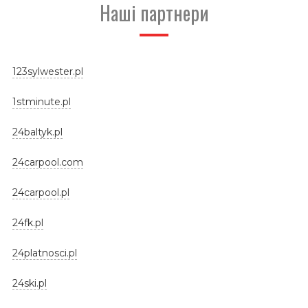
Наші партнери
123sylwester.pl
1stminute.pl
24baltyk.pl
24carpool.com
24carpool.pl
24fk.pl
24platnosci.pl
24ski.pl