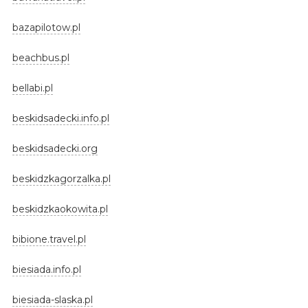
bazapilotow.pl
beachbus.pl
bellabi.pl
beskidsadecki.info.pl
beskidsadecki.org
beskidzkagorzalka.pl
beskidzkaokowita.pl
bibione.travel.pl
biesiada.info.pl
biesiada-slaska.pl