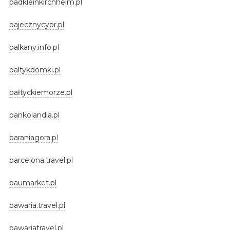
badkleinkirchheim.pl
bajecznycypr.pl
balkany.info.pl
baltykdomki.pl
bałtyckiemorze.pl
bankolandia.pl
baraniagora.pl
barcelona.travel.pl
baumarket.pl
bawaria.travel.pl
bawariatravel.pl