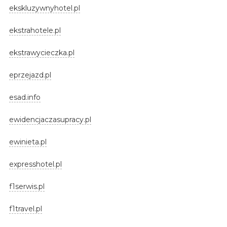
ekskluzywnyhotel.pl
ekstrahotele.pl
ekstrawycieczka.pl
eprzejazd.pl
esad.info
ewidencjaczasupracy.pl
ewinieta.pl
expresshotel.pl
f1serwis.pl
f1travel.pl