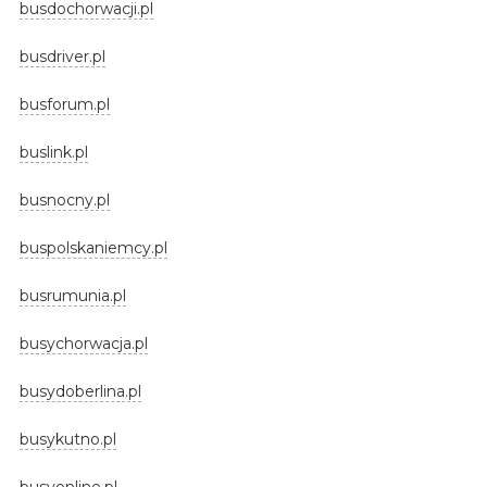
busdochorwacji.pl
busdriver.pl
busforum.pl
buslink.pl
busnocny.pl
buspolskaniemcy.pl
busrumunia.pl
busychorwacja.pl
busydoberlina.pl
busykutno.pl
busyonline.pl