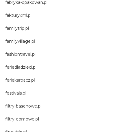
fabryka-opakowan.pl
fakturyxml.pl
familytrip.pl
familyvillage.pl
fashiontravel.pl
feriedladzieci.pl
feriekarpacz.pl
festivals.pl
filtry-basenowe.pl
filtry-domowe.pl
finguide.pl