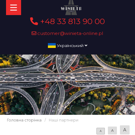
+48 33 813 90 00
customer@winieta-online.pl
Український
Головна сторінка
/
Наші партнери
A
A
A