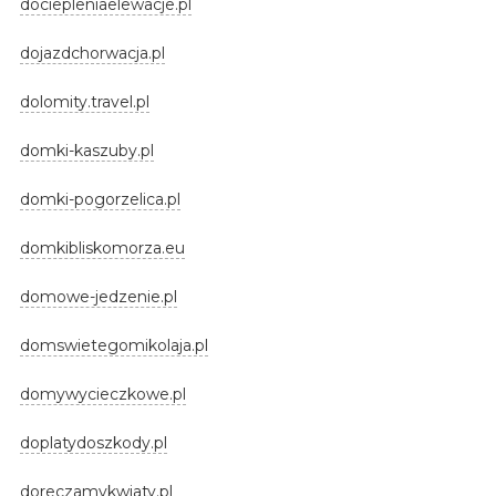
dociepleniaelewacje.pl
dojazdchorwacja.pl
dolomity.travel.pl
domki-kaszuby.pl
domki-pogorzelica.pl
domkibliskomorza.eu
domowe-jedzenie.pl
domswietegomikolaja.pl
domywycieczkowe.pl
doplatydoszkody.pl
doreczamykwiaty.pl