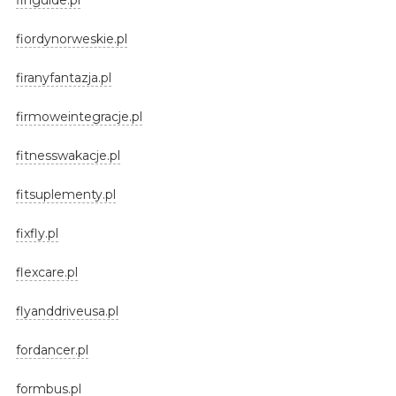
fiordynorweskie.pl
firanyfantazja.pl
firmoweintegracje.pl
fitnesswakacje.pl
fitsuplementy.pl
fixfly.pl
flexcare.pl
flyanddriveusa.pl
fordancer.pl
formbus.pl