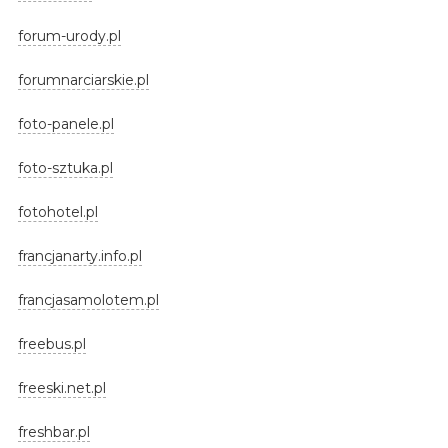
forum-urody.pl
forumnarciarskie.pl
foto-panele.pl
foto-sztuka.pl
fotohotel.pl
francjanarty.info.pl
francjasamolotem.pl
freebus.pl
freeski.net.pl
freshbar.pl