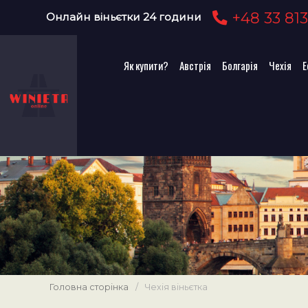
+48 33 813
Онлайн віньєтки 24 години
Як купити?
Австрія
Болгарія
Чехія
Е
Головна сторінка
/
Чехія віньєтка