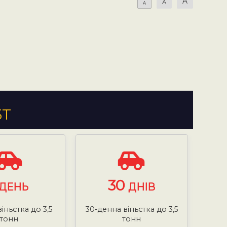
A
A
A
5Т
30
ДЕНЬ
ДНІВ
іньєтка до 3,5
30-денна віньєтка до 3,5
тонн
тонн