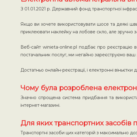
З 01.01.2021 р. Державний фонд транспортної інфрас
Якщо ви хочете використовувати шосе та деякі швидк
приклеювати наклейку на лобове скло, але зручно з
Веб-сайт winieta-online.pl подбає про реєстрацію
постачальник послуг, ми негайно зареєструємо ваш 
Достатньо онлайн-реєстрації, і електронні віньєтки д
Чому була розроблена електрон
Значно спрощена система придбання та використанн
інтернет-магазині.
Для яких транспортних засобів 
Транспортні засоби цих категорій з максимально доз