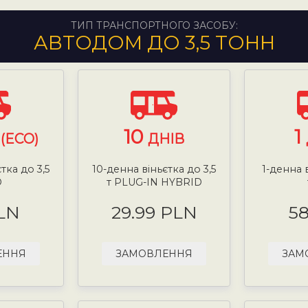
ТИП ТРАНСПОРТНОГО ЗАСОБУ:
АВТОДОМ ДО 3,5 ТОНН
10
1
(ECO)
ДНІВ
тка до 3,5
10-денна віньєтка до 3,5
1-денна в
О
т PLUG-IN HYBRID
LN
29.99 PLN
5
ЕННЯ
ЗАМОВЛЕННЯ
ЗАМ