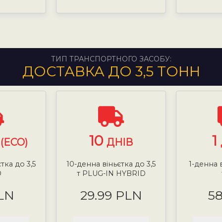
ТИП ТРАНСПОРТНОГО ЗАСОБУ:
ДОСТАВКА ДО 3,5 ТОНН
10
1
(ECO)
ДНІВ
тка до 3,5
10-денна віньєтка до 3,5
1-денна в
О
т PLUG-IN HYBRID
LN
29.99 PLN
5