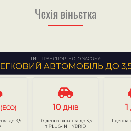
Чехія віньєтка
ТИП ТРАНСПОРТНОГО ЗАСОБУ:
ЕГКОВИЙ АВТОМОБІЛЬ ДО 3,
10
1
(ECO)
ДНІВ
тка до 3,5
10-денна віньєтка до 3,5
1-денна в
О
т PLUG-IN HYBRID