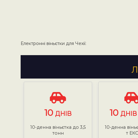
Електронні віньєтки для Чехії:
Л
10
10
ДНІВ
ДНІВ 
10-денна віньєтка до 3,5
10-денна віньє
тонн
т ЕК