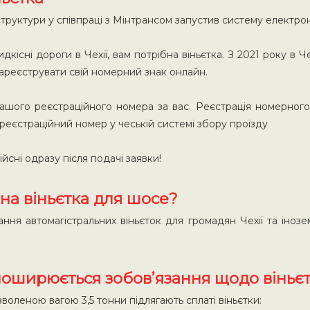
труктури у співпраці з Мінтрансом запустив систему електрон
існі дороги в Чехії, вам потрібна віньєтка. З 2021 року в Че
ареєструвати свій номерний знак онлайн.
 вашого реєстраційного номера за вас. Реєстрація номерного
реєстраційний номер у чеській системі збору проїзду
ійсні одразу після подачі заявки!
на віньєтка для шосе?
я автомагістральних віньєток для громадян Чехії та інозе
поширюється зобов’язання щодо віньє
воленою вагою 3,5 тонни підлягають сплаті віньєтки: