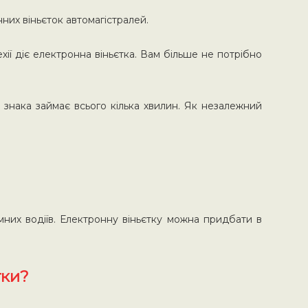
них віньєток автомагістралей.
хії діє електронна віньєтка. Вам більше не потрібно
 знака займає всього кілька хвилин. Як незалежний
мних водіїв. Електронну віньєтку можна придбати в
тки?