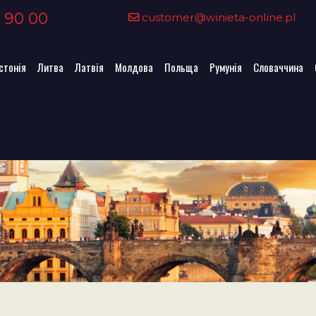
 90 00
customer@winieta-online.pl
стонія
Литва
Латвія
Молдова
Польща
Румунія
Словаччина