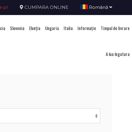
e.pl
CUMPARA ONLINE
Română
cia
Slovenia
Elveţia
Ungaria
Italia
Informație
Timpul de livrare
A lua legatura