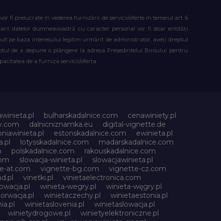
fi prelucrate în vederea furnizării de servicii/oferte în temeiul art. 6
atarii datelor dumneavoastră cu caracter personal vor fi doar entități
lt pe baza interesului legitim urmărit de administrator, aveți dreptul
reptul de a depune o plângere la adresa Președintelui Biroului pentru
citatea de a furniza servicii/oferta.
awinieta.pl
bulharskadalnice.com
cenawiniety.pl
ky.com
dalnicniznamka.eu
digital-vignette.de
niawinieta.pl
estonskadalnice.com
ewinieta.pl
a.pl
lotysskadalnice.com
madarskadalnice.com
m
polskadalnice.com
rakouskadalnice.com
com
slowacja-winieta.pl
slowacjawinieta.pl
te-at.com
vignette-bg.com
vignette-cz.com
d.pl
vinetki.pl
vinietaelectronica.com
owacja.pl
winieta-wegry.pl
winieta-węgry.pl
orwacja.pl
winietaczechy.pl
winietaestonia.pl
ia.pl
winietaslovenia.pl
winietaslowacja.pl
winietydrogowe.pl
winietyelektroniczne.pl