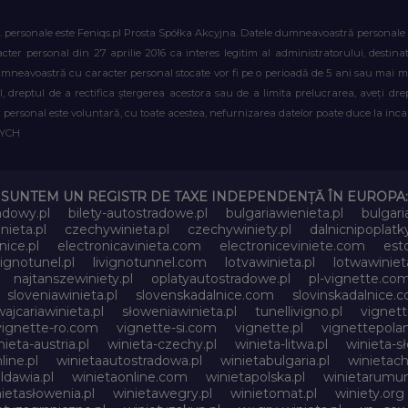
. personale este Feniqs.pl Prosta Spółka Akcyjna. Datele dumneavoastră personale vor 
acter personal din 27 aprilie 2016 ca interes legitim al administratorului, destin
dumneavoastră cu caracter personal stocate vor fi pe o perioadă de 5 ani sau mai mu
al, dreptul de a rectifica ștergerea acestora sau de a limita prelucrarea, aveți d
personal este voluntară, cu toate acestea, nefurnizarea datelor poate duce la incapa
WYCH
SUNTEM UN REGISTR DE TAXE INDEPENDENȚĂ ÎN EUROPA:
adowy.pl
bilety-autostradowe.pl
bulgariawienieta.pl
bulgari
nieta.pl
czechywinieta.pl
czechywiniety.pl
dalnicnipoplat
nice.pl
electronicavinieta.com
electroniceviniete.com
esto
vignotunel.pl
livignotunnel.com
lotvawinieta.pl
lotwawiniet
najtanszewiniety.pl
oplatyautostradowe.pl
pl-vignette.co
sloveniawinieta.pl
slovenskadalnice.com
slovinskadalnice.
ajcariawinieta.pl
słoweniawinieta.pl
tunellivigno.pl
vignet
vignette-ro.com
vignette-si.com
vignette.pl
vignettepolan
nieta-austria.pl
winieta-czechy.pl
winieta-litwa.pl
winieta-sł
line.pl
winietaautostradowa.pl
winietabulgaria.pl
winietach
dawia.pl
winietaonline.com
winietapolska.pl
winietarumun
ietasłowenia.pl
winietawegry.pl
winietomat.pl
winiety.org