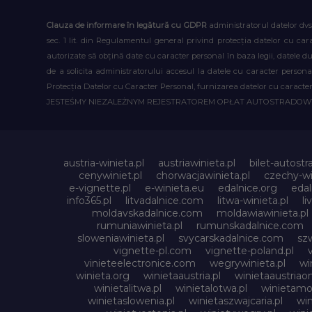
Clauza de informare în legătură cu GDPR
administratorul datelor dvs
sec. 1 lit. din Regulamentul general privind protecția datelor cu car
autorizate să obțină date cu caracter personal în baza legii, datele 
de a solicita administratorului accesul la datele cu caracter person
Protecția Datelor cu Caracter Personal, furnizarea datelor cu caracter 
JESTEŚMY NIEZALEŻNYM REJESTRATOREM OPŁAT AUTOSTRADO
austria-winieta.pl
austriawinieta.pl
bilet-autostr
cenywiniet.pl
chorwacjawinieta.pl
czechy-wi
e-vignette.pl
e-winieta.eu
edalnice.org
edal
info365.pl
litvadalnice.com
litwa-winieta.pl
li
moldavskadalnice.com
moldawiawinieta.pl
rumuniawinieta.pl
rumunskadalnice.com
sloweniawinieta.pl
svycarskadalnice.com
szw
vignette-pl.com
vignette-poland.pl
vinieteelectronice.com
wegrywinieta.pl
wi
winieta.org
winietaaustria.pl
winietaaustriaon
winietalitwa.pl
winietalotwa.pl
winietamol
winietaslowenia.pl
winietaszwajcaria.pl
win