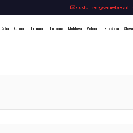
customer@winieta-onlin
 Ceha
Estonia
Lituania
Letonia
Moldova
Polonia
România
Slova
Achiziționarea unei vignete