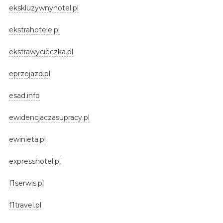
ekskluzywnyhotel.pl
ekstrahotele.pl
ekstrawycieczka.pl
eprzejazd.pl
esad.info
ewidencjaczasupracy.pl
ewinieta.pl
expresshotel.pl
f1serwis.pl
f1travel.pl