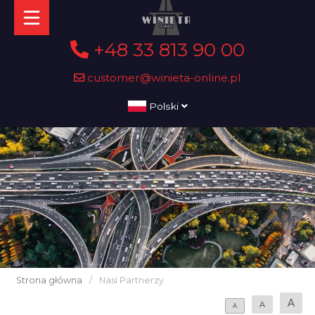
+48 33 813 90 00
customer@winieta-online.pl
Polski
Strona główna
/
Nasi Partnerzy
A
A
A