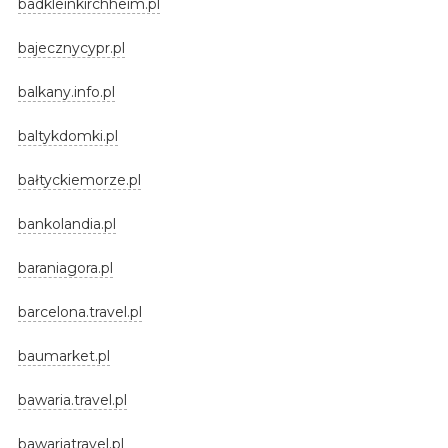
badkleinkirchheim.pl
bajecznycypr.pl
balkany.info.pl
baltykdomki.pl
bałtyckiemorze.pl
bankolandia.pl
baraniagora.pl
barcelona.travel.pl
baumarket.pl
bawaria.travel.pl
bawariatravel.pl