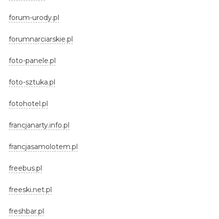
forum-urody.pl
forumnarciarskie.pl
foto-panele.pl
foto-sztuka.pl
fotohotel.pl
francjanarty.info.pl
francjasamolotem.pl
freebus.pl
freeski.net.pl
freshbar.pl