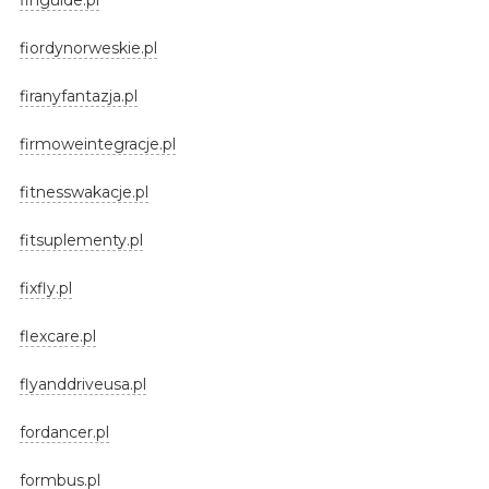
fiordynorweskie.pl
firanyfantazja.pl
firmoweintegracje.pl
fitnesswakacje.pl
fitsuplementy.pl
fixfly.pl
flexcare.pl
flyanddriveusa.pl
fordancer.pl
formbus.pl