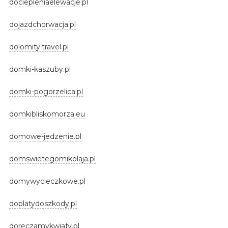
dociepleniaelewacje.pl
dojazdchorwacja.pl
dolomity.travel.pl
domki-kaszuby.pl
domki-pogorzelica.pl
domkibliskomorza.eu
domowe-jedzenie.pl
domswietegomikolaja.pl
domywycieczkowe.pl
doplatydoszkody.pl
doreczamykwiaty.pl