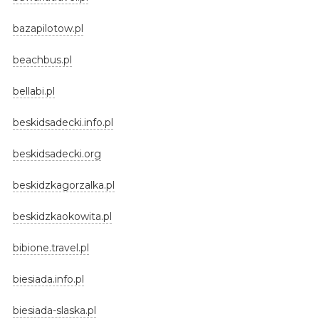
bazapilotow.pl
beachbus.pl
bellabi.pl
beskidsadecki.info.pl
beskidsadecki.org
beskidzkagorzalka.pl
beskidzkaokowita.pl
bibione.travel.pl
biesiada.info.pl
biesiada-slaska.pl