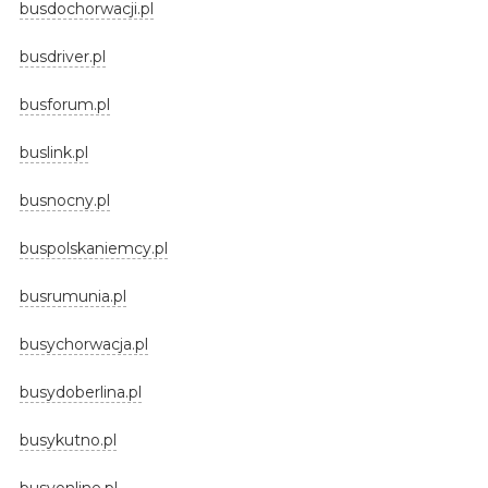
busdochorwacji.pl
busdriver.pl
busforum.pl
buslink.pl
busnocny.pl
buspolskaniemcy.pl
busrumunia.pl
busychorwacja.pl
busydoberlina.pl
busykutno.pl
busyonline.pl