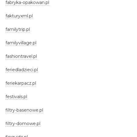
fabryka-opakowan.pl
fakturyxml.pl
familytrip.pl
familyvillage.pl
fashiontravel.pl
feriedladzieci.pl
feriekarpacz.pl
festivals.pl
filtry-basenowe.pl
filtry-domowe.pl
finguide.pl