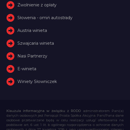
Zwolnienie z opłaty
Słowenia - omiń autostrady
Austria winieta
Szwajcaria winieta
Nasi Partnerzy
E-winieta
Winiety Słowniczek
Klauzula informacyjna w związku z RODO
administratorem Pani(a)
danych osobowych jest Feniqs.pl Prosta Spółka Akcyjna. Pani/Pana dane
osobowe przetwarzane będą w celu realizacji usług/ ofertowania na
podstawie art. 6 ust. 1 lit. b ogólnego rozporządzenia o ochronie danych
osobowych z dnia 27 kwietnia 2016 r. jako usprawiedliwionego interesu