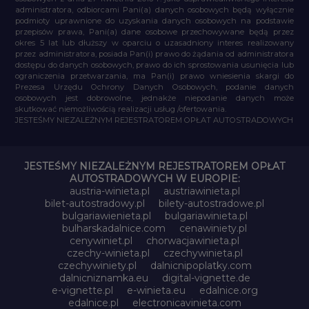
administratora, odbiorcami Pani(a) danych osobowych będą wyłącznie
podmioty uprawnione do uzyskania danych osobowych na podstawie
przepisów prawa, Pani(a) dane osobowe przechowywane będą przez
okres 5 lat lub dłuższy w oparciu o uzasadniony interes realizowany
przez administratora, posiada Pan(i) prawo do żądania od administratora
dostępu do danych osobowych, prawo do ich sprostowania usunięcia lub
ograniczenia przetwarzania, ma Pan(i) prawo wniesienia skargi do
Prezesa Urzędu Ochrony Danych Osobowych, podanie danych
osobowych jest dobrowolne, jednakże niepodanie danych może
skutkować niemożliwością realizacji usług /ofertowania.
JESTEŚMY NIEZALEŻNYM REJESTRATOREM OPŁAT AUTOSTRADOWYCH
JESTEŚMY NIEZALEŻNYM REJESTRATOREM OPŁAT
AUTOSTRADOWYCH W EUROPIE:
austria-winieta.pl
austriawinieta.pl
bilet-autostradowy.pl
bilety-autostradowe.pl
bulgariawienieta.pl
bulgariawinieta.pl
bulharskadalnice.com
cenawiniety.pl
cenywiniet.pl
chorwacjawinieta.pl
czechy-winieta.pl
czechywinieta.pl
czechywiniety.pl
dalnicnipoplatky.com
dalnicniznamka.eu
digital-vignette.de
e-vignette.pl
e-winieta.eu
edalnice.org
edalnice.pl
electronicavinieta.com