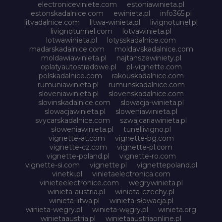
electroniceviniete.com
estoniawinieta.pl
estonskadalnice.com
ewinieta.pl
info365.pl
litvadalnice.com
litwa-winieta.pl
livignotunel.pl
livignotunnel.com
lotvawinieta.pl
lotwawinieta.pl
lotysskadalnice.com
madarskadalnice.com
moldavskadalnice.com
moldawiawinieta.pl
najtanszewiniety.pl
oplatyautostradowe.pl
pl-vignette.com
polskadalnice.com
rakouskadalnice.com
rumuniawinieta.pl
rumunskadalnice.com
sloveniawinieta.pl
slovenskadalnice.com
slovinskadalnice.com
slowacja-winieta.pl
slowacjawinieta.pl
sloweniawinieta.pl
svycarskadalnice.com
szwajcariawinieta.pl
słoweniawinieta.pl
tunellivigno.pl
vignette-at.com
vignette-bg.com
vignette-cz.com
vignette-pl.com
vignette-poland.pl
vignette-ro.com
vignette-si.com
vignette.pl
vignettepoland.pl
vinetki.pl
vinietaelectronica.com
vinieteelectronice.com
wegrywinieta.pl
winieta-austria.pl
winieta-czechy.pl
winieta-litwa.pl
winieta-słowacja.pl
winieta-wegry.pl
winieta-węgry.pl
winieta.org
winietaaustria.pl
winietaaustriaonline.pl