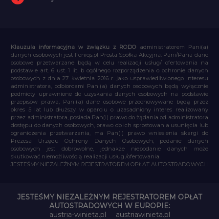
Klauzula informacyjna w związku z RODO
administratorem Pani(a)
danych osobowych jest Feniqs.pl Prosta Spółka Akcyjna. Pani/Pana dane
osobowe przetwarzane będą w celu realizacji usług/ ofertowania na
podstawie art. 6 ust. 1 lit. b ogólnego rozporządzenia o ochronie danych
osobowych z dnia 27 kwietnia 2016 r. jako usprawiedliwionego interesu
administratora, odbiorcami Pani(a) danych osobowych będą wyłącznie
podmioty uprawnione do uzyskania danych osobowych na podstawie
przepisów prawa, Pani(a) dane osobowe przechowywane będą przez
okres 5 lat lub dłuższy w oparciu o uzasadniony interes realizowany
przez administratora, posiada Pan(i) prawo do żądania od administratora
dostępu do danych osobowych, prawo do ich sprostowania usunięcia lub
ograniczenia przetwarzania, ma Pan(i) prawo wniesienia skargi do
Prezesa Urzędu Ochrony Danych Osobowych, podanie danych
osobowych jest dobrowolne, jednakże niepodanie danych może
skutkować niemożliwością realizacji usług /ofertowania.
JESTEŚMY NIEZALEŻNYM REJESTRATOREM OPŁAT AUTOSTRADOWYCH
JESTEŚMY NIEZALEŻNYM REJESTRATOREM OPŁAT
AUTOSTRADOWYCH W EUROPIE:
austria-winieta.pl
austriawinieta.pl