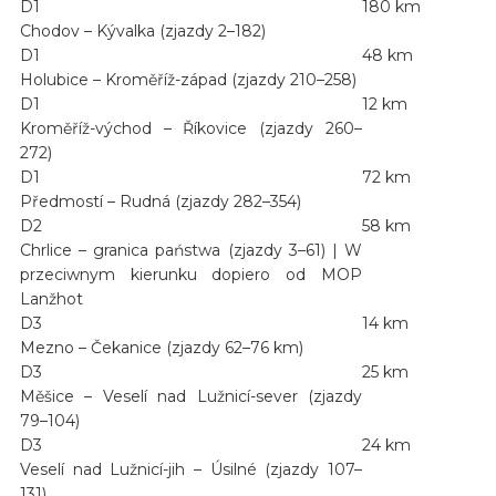
D1
180 km
Chodov – Kývalka (zjazdy 2–182)
D1
48 km
Holubice – Kroměříž-západ (zjazdy 210–258)
D1
12 km
Kroměříž-východ – Říkovice (zjazdy 260–
272)
D1
72 km
Předmostí – Rudná (zjazdy 282–354)
D2
58 km
Chrlice – granica państwa (zjazdy 3–61) | W
przeciwnym kierunku dopiero od MOP
Lanžhot
D3
14 km
Mezno – Čekanice (zjazdy 62–76 km)
D3
25 km
Měšice – Veselí nad Lužnicí-sever (zjazdy
79–104)
D3
24 km
Veselí nad Lužnicí-jih – Úsilné (zjazdy 107–
131)