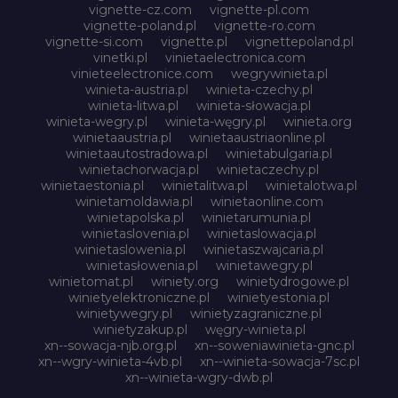
vignette-cz.com
vignette-pl.com
vignette-poland.pl
vignette-ro.com
vignette-si.com
vignette.pl
vignettepoland.pl
vinetki.pl
vinietaelectronica.com
vinieteelectronice.com
wegrywinieta.pl
winieta-austria.pl
winieta-czechy.pl
winieta-litwa.pl
winieta-słowacja.pl
winieta-wegry.pl
winieta-węgry.pl
winieta.org
winietaaustria.pl
winietaaustriaonline.pl
winietaautostradowa.pl
winietabulgaria.pl
winietachorwacja.pl
winietaczechy.pl
winietaestonia.pl
winietalitwa.pl
winietalotwa.pl
winietamoldawia.pl
winietaonline.com
winietapolska.pl
winietarumunia.pl
winietaslovenia.pl
winietaslowacja.pl
winietaslowenia.pl
winietaszwajcaria.pl
winietasłowenia.pl
winietawegry.pl
winietomat.pl
winiety.org
winietydrogowe.pl
winietyelektroniczne.pl
winietyestonia.pl
winietywegry.pl
winietyzagraniczne.pl
winietyzakup.pl
węgry-winieta.pl
xn--sowacja-njb.org.pl
xn--soweniawinieta-gnc.pl
xn--wgry-winieta-4vb.pl
xn--winieta-sowacja-7sc.pl
xn--winieta-wgry-dwb.pl