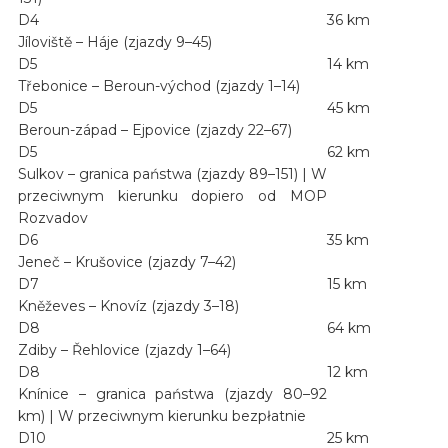
D4
36 km
Jíloviště – Háje (zjazdy 9–45)
D5
14 km
Třebonice – Beroun-východ (zjazdy 1–14)
D5
45 km
Beroun-západ – Ejpovice (zjazdy 22–67)
D5
62 km
Sulkov – granica państwa (zjazdy 89–151) | W
przeciwnym kierunku dopiero od MOP
Rozvadov
D6
35 km
Jeneč – Krušovice (zjazdy 7–42)
D7
15 km
Kněževes – Knovíz (zjazdy 3–18)
D8
64 km
Zdiby – Řehlovice (zjazdy 1–64)
D8
12 km
Knínice – granica państwa (zjazdy 80–92
km) | W przeciwnym kierunku bezpłatnie
D10
25 km