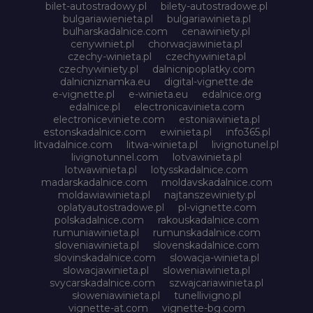
bilet-autostradowy.pl
bilety-autostradowe.pl
bulgariawienieta.pl
bulgariawinieta.pl
bulharskadalnice.com
cenawiniety.pl
cenywiniet.pl
chorwacjawinieta.pl
czechy-winieta.pl
czechywinieta.pl
czechywiniety.pl
dalnicnipoplatky.com
dalnicniznamka.eu
digital-vignette.de
e-vignette.pl
e-winieta.eu
edalnice.org
edalnice.pl
electronicavinieta.com
electroniceviniete.com
estoniawinieta.pl
estonskadalnice.com
ewinieta.pl
info365.pl
litvadalnice.com
litwa-winieta.pl
livignotunel.pl
livignotunnel.com
lotvawinieta.pl
lotwawinieta.pl
lotysskadalnice.com
madarskadalnice.com
moldavskadalnice.com
moldawiawinieta.pl
najtanszewiniety.pl
oplatyautostradowe.pl
pl-vignette.com
polskadalnice.com
rakouskadalnice.com
rumuniawinieta.pl
rumunskadalnice.com
sloveniawinieta.pl
slovenskadalnice.com
slovinskadalnice.com
slowacja-winieta.pl
slowacjawinieta.pl
sloweniawinieta.pl
svycarskadalnice.com
szwajcariawinieta.pl
słoweniawinieta.pl
tunellivigno.pl
vignette-at.com
vignette-bg.com