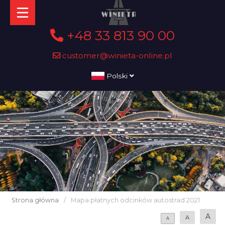
+48 33 813 90 00
customer@winieta-online.pl
Polski
Strona główna
/
Mapa płatnych odcinków autostrad 2021
A
A
A