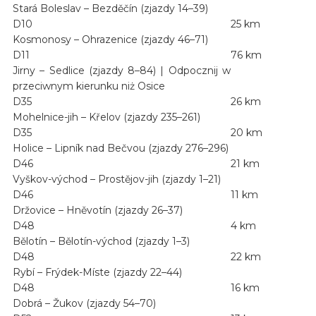
Stará Boleslav – Bezděčín (zjazdy 14–39)
D10
25 km
Kosmonosy – Ohrazenice (zjazdy 46–71)
D11
76 km
Jirny – Sedlice (zjazdy 8–84) | Odpocznij w
przeciwnym kierunku niż Osice
D35
26 km
Mohelnice-jih – Křelov (zjazdy 235–261)
D35
20 km
Holice – Lipník nad Bečvou (zjazdy 276–296)
D46
21 km
Vyškov-východ – Prostějov-jih (zjazdy 1–21)
D46
11 km
Držovice – Hněvotín (zjazdy 26–37)
D48
4 km
Bělotín – Bělotín-východ (zjazdy 1–3)
D48
22 km
Rybí – Frýdek-Míste (zjazdy 22–44)
D48
16 km
Dobrá – Žukov (zjazdy 54–70)