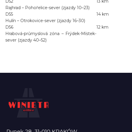
D52
13 km
Rajhrad – Pohořelice-sever (zjazdy 10–23)
D55
14 km
Hulín – Otrokovice-sever (zjazdy 16–30)
D56
12 km
Hrabová-průmyslová zóna – Frýdek-Místek-
sever (zjazdy 40–52)
Rynek 28, 31-010 KRAKÓW