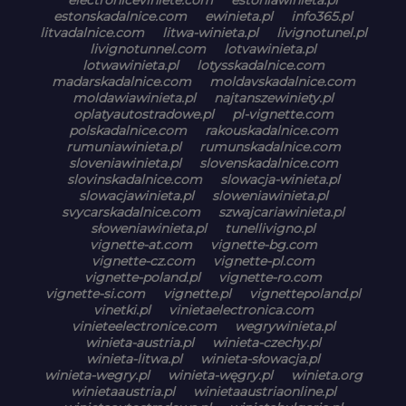
estonskadalnice.com
ewinieta.pl
info365.pl
litvadalnice.com
litwa-winieta.pl
livignotunel.pl
livignotunnel.com
lotvawinieta.pl
lotwawinieta.pl
lotysskadalnice.com
madarskadalnice.com
moldavskadalnice.com
moldawiawinieta.pl
najtanszewiniety.pl
oplatyautostradowe.pl
pl-vignette.com
polskadalnice.com
rakouskadalnice.com
rumuniawinieta.pl
rumunskadalnice.com
sloveniawinieta.pl
slovenskadalnice.com
slovinskadalnice.com
slowacja-winieta.pl
slowacjawinieta.pl
sloweniawinieta.pl
svycarskadalnice.com
szwajcariawinieta.pl
słoweniawinieta.pl
tunellivigno.pl
vignette-at.com
vignette-bg.com
vignette-cz.com
vignette-pl.com
vignette-poland.pl
vignette-ro.com
vignette-si.com
vignette.pl
vignettepoland.pl
vinetki.pl
vinietaelectronica.com
vinieteelectronice.com
wegrywinieta.pl
winieta-austria.pl
winieta-czechy.pl
winieta-litwa.pl
winieta-słowacja.pl
winieta-wegry.pl
winieta-węgry.pl
winieta.org
winietaaustria.pl
winietaaustriaonline.pl