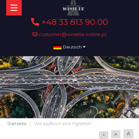
+48 33 813 90 00
customer@winieta-online.pl
Deutsch
Startseite
/
Wie kaufe ich eine Vignette?
A
A
A