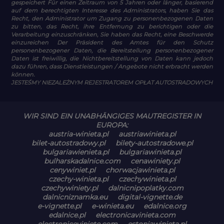
gespeichert Für einen Zeitraum von 5 Jahren oder länger, basierend
auf dem berechtigten Interesse des Administrators, haben Sie das
Recht, den Administrator um Zugang zu personenbezogenen Daten
zu bitten, das Recht, ihre Entfernung zu berichtigen oder die
Verarbeitung einzuschränken, Sie haben das Recht, eine Beschwerde
einzureichen Der Präsident des Amtes für den Schutz
personenbezogener Daten, die Bereitstellung personenbezogener
Daten ist freiwillig, die Nichtbereitstellung von Daten kann jedoch
dazu führen, dass Dienstleistungen / Angebote nicht erbracht werden
können.
JESTEŚMY NIEZALEŻNYM REJESTRATOREM OPŁAT AUTOSTRADOWYCH
WIR SIND EIN UNABHÄNGIGES MAUTREGISTER IN
EUROPA:
austria-winieta.pl
austriawinieta.pl
bilet-autostradowy.pl
bilety-autostradowe.pl
bulgariawienieta.pl
bulgariawinieta.pl
bulharskadalnice.com
cenawiniety.pl
cenywiniet.pl
chorwacjawinieta.pl
czechy-winieta.pl
czechywinieta.pl
czechywiniety.pl
dalnicnipoplatky.com
dalnicniznamka.eu
digital-vignette.de
e-vignette.pl
e-winieta.eu
edalnice.org
edalnice.pl
electronicavinieta.com
electroniceviniete.com
estoniawinieta.pl