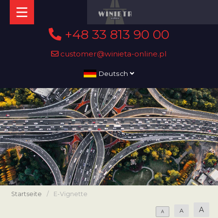
+48 33 813 90 00
customer@winieta-online.pl
Deutsch
Startseite
/
E-Vignette
A
A
A